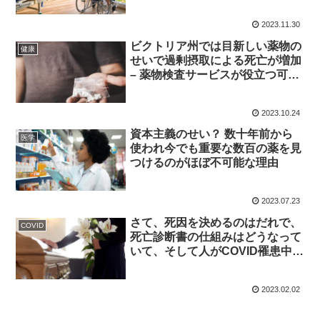
2023.11.30
ビクトリア州では目新しい薬物の
健康
せいで過剰摂取による死亡が増加
– 薬物検査サービスが役立つ可能
性があります。
2023.10.24
資本主義のせい？ 数十年前から
医学
使われ今でも重要な数百の薬を見
つけるのがほぼ不可能な理由
2023.07.23
さて、死因を決めるのはだれで、
COVID
死亡診断書の仕組みはどうなって
いて、そして人がCOVID罹患中に
他の原因で死亡したのか、COVID
が原因で死亡したのかが問題で
2023.02.02
す。