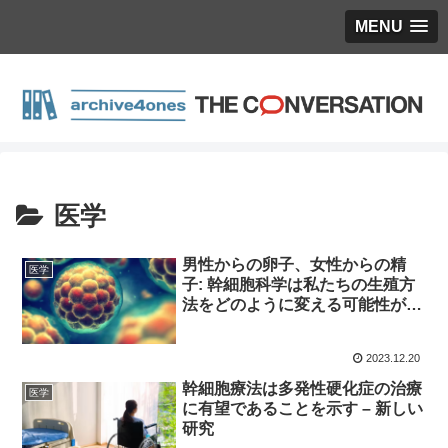
MENU
医学
男性からの卵子、女性からの精
医学
子: 幹細胞科学は私たちの生殖方
法をどのように変える可能性があ
るか
2023.12.20
幹細胞療法は多発性硬化症の治療
医学
に有望であることを示す – 新しい
研究