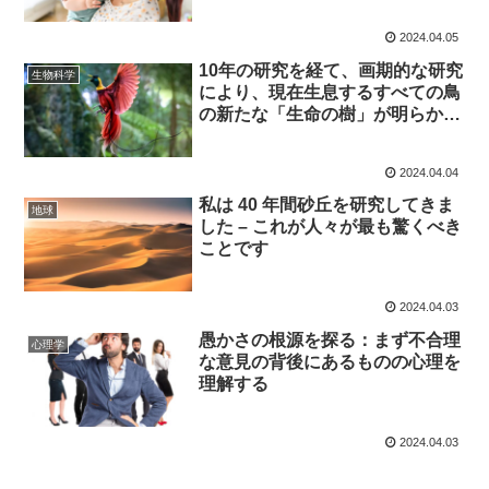
か?
2024.04.05
10年の研究を経て、画期的な研究
生物科学
により、現在生息するすべての鳥
の新たな「生命の樹」が明らかに
なった
2024.04.04
私は 40 年間砂丘を研究してきま
地球
した – これが人々が最も驚くべき
ことです
2024.04.03
愚かさの根源を探る：まず不合理
心理学
な意見の背後にあるものの心理を
理解する
2024.04.03