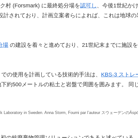
 (Forsmark) に最終処分場を
認可し
、今後1世紀か
に設計されており、計画立案者らによれば、これは地球
分場
の建設を着々と進めており、21世紀末までに施設を
リでの使用を計画している技術的手法は、
KBS-3 スト
下約500メートルの粘土と岩盤で周囲を囲みます。 同
 Hard Rock Laboratory in Sweden. Anna Storm, Fourni par l’auteur
世界初の核廃棄物管理ソリューションであると述べている