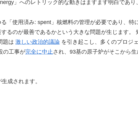
-free energy」へのレトリック的な動きはますます明白
「使用済み: spent」核燃料の管理が必要であり、
するのが最善であるかという大きな問題が生じます。 
 の問題は
激しい政治的議論
を引き起こし、多くのプロジ
 施設の工事が
完全に中止
され、93基の原子炉がそこから
が生成されます。