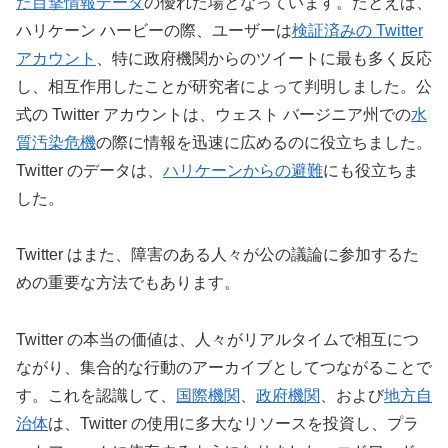
た目撃情報データ
の優れた場となっています。たとえば、
ハリケーン ハービーの際、ユーザーは
検証済みの Twitter
アカウント
、特に政府機関からのツイートに最も多く反応
し、相互作用したことが研究者によって判明しました。公
式の Twitter アカウントは、ウェスト バージニア州での
水
質汚染危機
の際に情報を迅速に広めるのに役立ちました。
Twitter のデータは、
ハリケーンからの避難
にも役立ちま
した。
Twitter はまた、障害のある人々が公の議論に参加するた
めの重要な方法でもあります。
Twitter の本当の価値は、人々がリアルタイムで相互につ
ながり、集合的な行動のアーカイブとしてつながることで
す。これを認識して、
国際機関
、
政府機関
、および
地方自
治体
は、Twitter の使用に多大なリソースを投資し、プラ