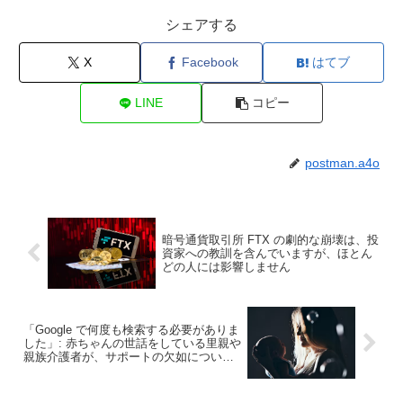
シェアする
X
Facebook
はてブ
LINE
コピー
postman.a4o
暗号通貨取引所 FTX の劇的な崩壊は、投
資家への教訓を含んでいますが、ほとん
どの人には影響しません
「Google で何度も検索する必要がありま
した」: 赤ちゃんの世話をしている里親や
親族介護者が、サポートの欠如について
私たちに語ったもの