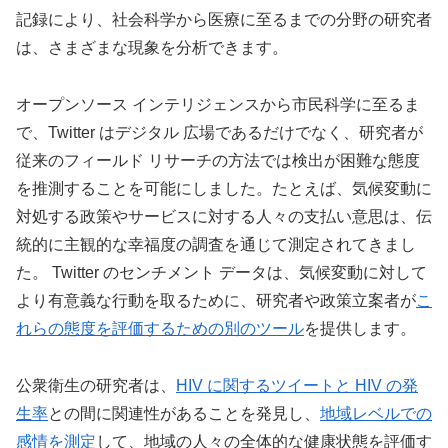
記録により、社会科学から医療に至るまでの分野の研究者
は、さまざまな現象を分析できます。
オープンソース インテリジェンスから市民科学に至るま
で、Twitter はデジタル 広場であるだけでなく、研究者が
従来のフィールド リサーチの方法では検出が困難な態度
を推測することを可能にしました。たとえば、気候変動に
対処する政策やサービスに対する人々の支払い意思は、伝
統的に主観的な幸福度の調査を通じて測定されてきまし
た。 Twitter のセンチメント データは、気候変動に対して
より有意義な行動を取るために、研究者や政策立案者が
こ
れらの態度を評価するための別のツール
を提供します。
公衆衛生の研究者は、
HIV に関するツイートと HIV の発
生率
との間に関連性があることを発見し、
地域レベルでの
感情を測定
して、地域の人々の全体的な健康状態を評価す