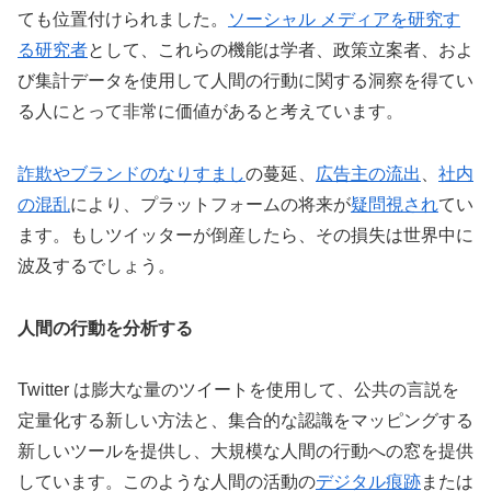
ても位置付けられました。
ソーシャル メディアを研究す
る研究者
として、これらの機能は学者、政策立案者、およ
び集計データを使用して人間の行動に関する洞察を得てい
る人にとって非常に価値があると考えています。
詐欺やブランドのなりすまし
の蔓延、
広告主の流出
、
社内
の混乱
により、プラットフォームの将来が
疑問視され
てい
ます。もしツイッターが倒産したら、その損失は世界中に
波及するでしょう。
人間の行動を分析する
Twitter は膨大な量のツイートを使用して、公共の言説を
定量化する新しい方法と、集合的な認識をマッピングする
新しいツールを提供し、大規模な人間の行動への窓を提供
しています。このような人間の活動の
デジタル痕跡
または