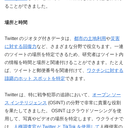
ることができました。
場所と時間
Twitter のジオタグ付きデータは、
都市の土地利用
や
災害
に対する回復力
など、さまざまな分野で役立ちます。一連
のツイートの場所を特定できるため、研究者はツイート内
の情報を時間と場所と関連付けることができます。たとえ
ば、ツイートと郵便番号を関連付けて、
ワクチンに対する
躊躇のホット スポットを特定
できます。
Twitter は、特に戦争犯罪の追跡において、
オープン ソー
ス インテリジェンス
(OSINT) の分野で非常に貴重な役割
を果たしてきました。 OSINT はクラウドソーシングを使
用して、写真やビデオの場所を特定します。ウクライナで
は、
人権調査官が Twitter と TikTok を使用して
人権侵害の