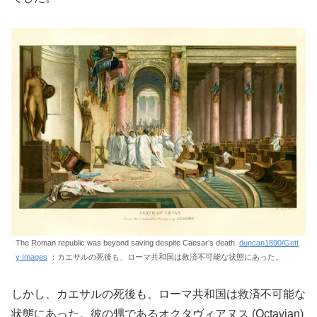
The Roman republic was beyond saving despite Caesar’s death.
duncan1890/Gett
y Images
：カエサルの死後も、ローマ共和国は救済不可能な状態にあった。
しかし、カエサルの死後も、ローマ共和国は救済不可能な
状態にあった。彼の甥であるオクタヴィアヌス (Octavian)