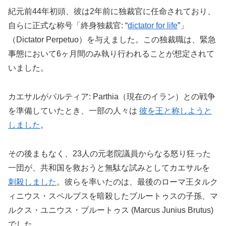
紀元前44年初頭、彼は2年前に独裁官に任命されており、
自らに正式な称号「終身独裁官: “
dictator for life
”」
（Dictator Perpetuo）を与えました。この独裁職は、緊急
事態において6ヶ月間のみ執り行われることが想定されて
いました。
カエサルがパルティア: Parthia（現在のイラン）との戦争
を準備していたとき、一部の人々は
彼を王と称しようと
しました
。
その後まもなく、23人の元老院議員からなる怒り狂った
一団が、共和国を救おうと無駄な試みとしてカエサルを
刺殺しました
。彼らを率いたのは、最後のローマ王タルク
ィニウス・スペルブスを暗殺したブルートゥスの子孫、マ
ルクス・ユニウス・ブルートゥス (Marcus Junius Brutus)
でした。