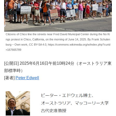
Citizens of Chico line the streets near Fred David Municipal Center during the No Ki
ngs protest in Chico, California, on the morning of June 14, 2025. By Frank Schulen
burg – Own work, CC BY-SA 4.0, https://commons.wikimedia.org/w/index.php?curid
=167665789
[公開日] 2025年6月16日午前10時24分（オーストラリア東
部標準時）
[著者]
Peter Edwell