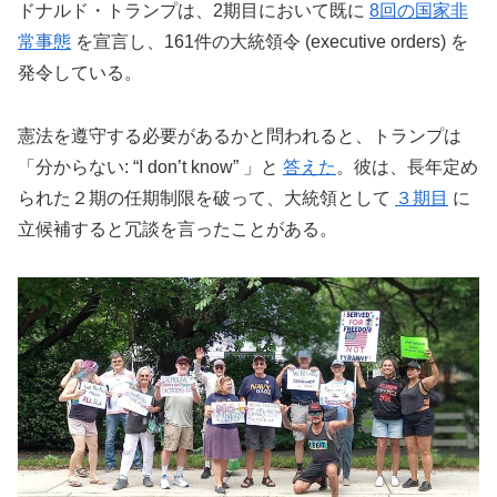
ドナルド・トランプは、2期目において既に
8回の国家非
常事態
を宣言し、161件の大統領令 (executive orders) を
発令している。
憲法を遵守する必要があるかと問われると、トランプは
「分からない: “I don’t know” 」と
答えた
。彼は、長年定め
られた２期の任期制限を破って、大統領として
３期目
に
立候補すると冗談を言ったことがある。