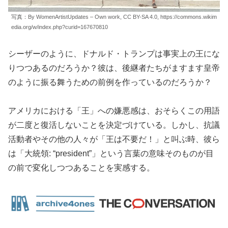
写真：By WomenArtistUpdates – Own work, CC BY-SA 4.0, https://commons.wikim
edia.org/w/index.php?curid=167670810
シーザーのように、ドナルド・トランプは事実上の王にな
りつつあるのだろうか？彼は、後継者たちがますます皇帝
のように振る舞うための前例を作っているのだろうか？
アメリカにおける「王」への嫌悪感は、おそらくこの用語
が二度と復活しないことを決定づけている。しかし、抗議
活動者やその他の人々が「王は不要だ！」と叫ぶ時、彼ら
は「大統領: “president”」という言葉の意味そのものが目
の前で変化しつつあることを実感する。