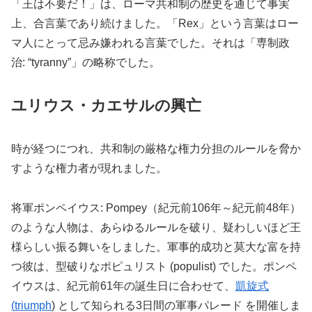
「王は不要だ！」は、ローマ共和制の歴史を通じて事実
上、合言葉であり続けました。「Rex」という言葉はロー
マ人にとって忌み嫌われる言葉でした。それは「専制政
治: “tyranny”」の略称でした。
ユリウス・カエサルの興亡
時が経つにつれ、共和制の厳格な権力分担のルールを脅か
すような権力者が現れました。
将軍ポンペイウス: Pompey（紀元前106年～紀元前48年）
のような人物は、あらゆるルールを破り、疑わしいほど王
様らしい振る舞いをしました。軍事的成功と莫大な富を持
つ彼は、型破りなポピュリスト (populist) でした。ポンペ
イウスは、紀元前61年の誕生日に合わせて、
凱旋式
(
triumph
) として知られる3日間の軍事パレード を開催しま