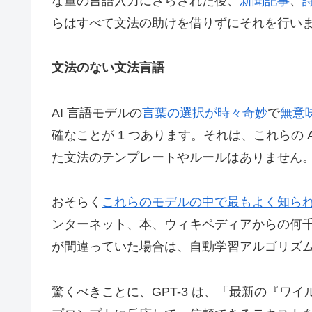
な量の言語入力にさらされた後、
新聞記事
、
らはすべて文法の助けを借りずにそれを行い
文法のない文法言語
AI 言語モデルの
言葉の選択が時々奇妙
で
無意
確なことが 1 つあります。それは、これらの
た文法のテンプレートやルールはありません
おそらく
これらのモデルの中で最もよく知ら
ンターネット、本、ウィキペディアからの何
が間違っていた場合は、自動学習アルゴリズ
驚くべきことに、GPT-3 は、「最新の『