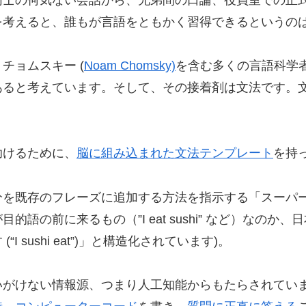
を考えると、誰もが言語をともかく習得できるというの
チョムスキー (
Noam Chomsky)
を含む多くの言語科学
あると考えています。そして、その接着剤は文法です。
助けるために、
脳に組み込まれた文法テンプレート
を持
分を既存のフレーズに追加する方法を指示する「スーパ
語の前に来るもの（”I eat sushi” など）なの
sushi eat”)」と構造化されています)。
がけない情報源、つまり人工知能からもたらされています