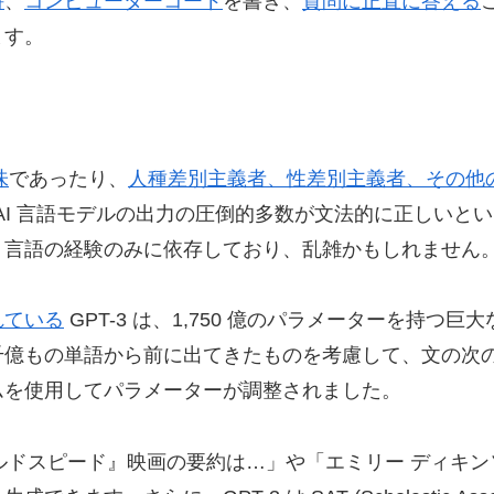
詩
、
コンピューターコード
を書き、
質問に正直に答える
ます。
味
であったり、
人種差別主義者、性差別主義者、その他
 AI 言語モデルの出力の圧倒的多数が文法的に正しい
。言語の経験のみに依存しており、乱雑かもしれません
れている
GPT-3 は、1,750 億のパラメーターを持つ巨大
千億もの単語から前に出てきたものを考慮して、文の次
ムを使用してパラメーターが調整されました。
ワイルドスピード』映画の要約は…」や「エミリー ディキ