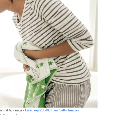
matical language?
kate_sept2004/E+ via Getty Images