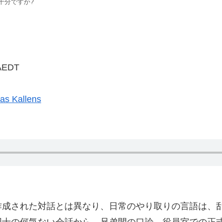
十分ですか?
AEDT
as Kallens
作成された対話とは異なり、日常のやり取りの言語は、
同士の何気ない会話から、兄弟間の口論、役員室での正