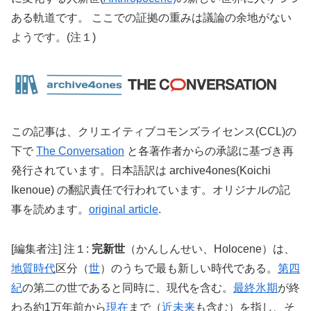
ある軌道です。 ここでの証拠の重みは議論の余地がない
ようです。(注１)
この記事は、クリエイティブコモンズライセンス(CCL)の
下で
The Conversation
と各著作者からの承認に基づき再
発行されています。日本語訳は archive4ones(Koichi
Ikenoue) の翻訳責任で行われています。オリジナルの記
事を読めます。
original article
.
[編集者注] 注１:
完新世
（かんしんせい、Holocene）は、
地質時代
区分（
世
）のうちで最も新しい時代である。
第四
紀
の第二の世であると同時に、現代を含む。
最終氷期
が終
わる約1万年前から
現在
まで（
近未来
も含む）を指し、そ