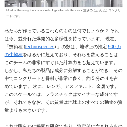
Most of the weight is in concrete. Lijphoto / shutterstock 重さのほとんどがコンクリ
ートです。
私たちが作っているこれらのものは何でしょうか？ それ
は今、並外れた爆発的な多様性を持っています。 現在、
「技術種 (
technospecies
) 」の数は、地球上の推定
900 万
の生物種
をはるかに超えており、それらを数えることは、
このチームの非常にすぐれた計算力をも超えています。
しかし、私たちの製品は成分に分解することができ、その
中でコンクリートと骨材が非常に多く、約 5 分の 4 を占
めています。 次に、レンガ、アスファルト、金属です。
このスケールでは、プラスチックはマイナーな成分です
が、それでもなお、その質量は地球上のすべての動物の質
量よりも大きいです。
これは明らかに綿密な研究であり、測定値に含まれるもの