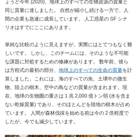
ょうど今年 (2020)、地球上のすべての生物資源の質量と
同じ質量に達しました。 自然が縮小し続ける一方で、人
間の企業も急速に成長しています。 人工惑星の SF シナ
リオはすでにここにあります。
単純な比較のように見えますが、実際にはとてつもなく難
しいです。 しかし、このチームには、そのような不可能
な課題に対処するための修練があります。 数年前、彼ら
は方程式の最初の部分、
地球上のすべての生命の質量
を計
算しました。これには、海のすべての魚、土壌中の微生
物、陸上の樹木、空中の鳥などの質量が含まれます。現
在、地球の生物圏の重さは 1 兆 2,000 億トン弱 (水を含ま
ない乾燥質量) であり、そのほとんどを陸地の樹木が占め
ています。 人間が森林伐採を始める前は今の 2 倍程度で
したが、今でも減少しています。