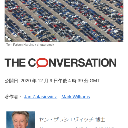
Tom Falcon Harding / shutterstock
公開日: 2020 年 12 月 9 日午後 4 時 39 分 GMT
著作者：
Jan Zalasiewicz
、
Mark Williams