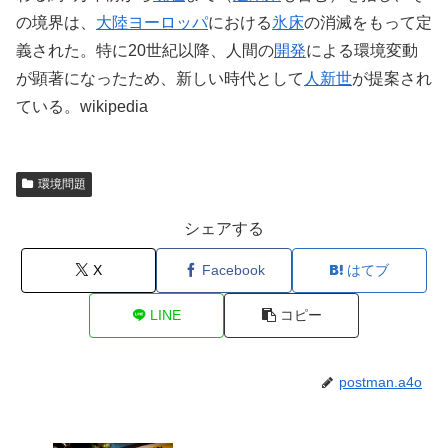
の境界は、
大陸ヨーロッパ
における
氷床
の消滅をもって定
義された。特に20世紀以降、人間の
開発
による環境変動
が顕著になったため、新しい時代として
人新世
が提案され
ている。wikipedia
環境問題
シェアする
X
Facebook
はてブ
LINE
コピー
postman.a4o