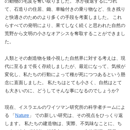
の動物の毛皮を奪い取りました。 氷が後退するにつれ
て、石造りの住居、鋤、車輪付きの乗り物など、生き残り
と快適さのためのより多くの手段を考案しました。 これ
らすべての発明により、果てしなく続くと思われた自然の
荒野から文明の小さなオアシスを奪取することができまし
た。
人類とその創造物を矮小視した自然界に対する考えは、現
代に至るまで長く存続しましたが、最近になって、気候が
変化し、私たちの行動によって種が死につつあるという懸
念に直面しました。 私たちはとても小さく、自然はとて
も大きいのに、どうしてそんな事になるのでしょうか?
現在、イスラエルのワイツマン研究所の科学者チームによ
る 「
Nature
」 での新しい研究は、その視点をひっくり返
します。 私たちの建造物は、実際、不気味なことに、ち