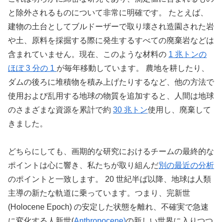
と除外されるものについて非常に明確です。 たとえば、
建物の土台としてブルドーザーで取り壊され造園された岩
や土、原料を採掘する際に発生するすべての廃棄岩などは
含まれていません。現在、このような材料の
1 兆トンの
ほぼ 3 分の 1
が毎年移動しています。 農地を耕したり、
ダムの後ろに堆積物を積み上げたりするなど、他の方法で
使用および乱用する地球の物質を追加すると、人間は地球
のさまざまな資源を累計で約
30 兆トン
使用し、廃棄して
きました。
どちらにしても、画期的な研究におけるチームの最終的な
ポイントは心に響き、私たちが取り組んだ
別の最近の分析
のポイントと一致します。 20 世紀半ば以降、地球は人類
主導の新たな軌道に乗っています。つまり、完新世
(Holocene Epoch) の安定した状態を離れ、不確実で急速
に変化する人新世(
Anthropocene)
の新しい世界に入りつつ