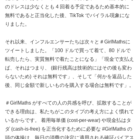
のドレスは少なくとも 4 回着る予定であるため基本的に
無料であると正当化した後、TikTok でバイラル現象にな
りました。
それ以来、インフルエンサーたちは次々と＃GirlMathsに
ツイートしました。「100 ドルで買って着て、80 ドルで
転売したら、実質無料で着たことになる」「現金で支払え
ば、それはつまり、 (銀行残高は技術的にはその後も変わ
らないため) それは無料です」、そして「何かを返品した
後、同じ金額で新しいものを購入する場合は無料です」。
＃GirlMaths がすべての人の共感を呼び、拡散することが
できる理由は、私たちがこのタイプの考え方によく慣れて
いるからです。 着用毎単価 (cost-per-wear) や現金払はタ
ダ (cash-is-free) を正当化するために必要な #GirlMaths の
頭の体操は、毎日の消費の決定に適用される確証バイアス