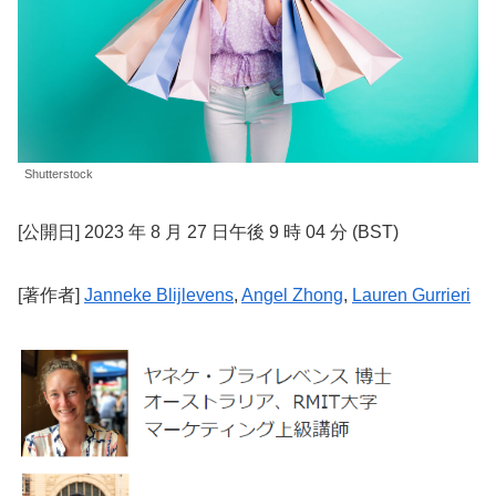
Shutterstock
[公開日] 2023 年 8 月 27 日午後 9 時 04 分 (BST)
[著作者]
Janneke Blijlevens
,
Angel Zhong
,
Lauren Gurrieri