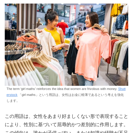
The term ‘girl maths’ reinforces the idea that women are frivolous with money.
Shutt
erstock
「girl maths」という用語は、女性はお金に軽薄であるという考えを強化
します。
この用語は、女性をあまり好ましくない形で表現すること
により、性別に基づいて屈辱的かつ差別的に作用します。
この傾向は、誰かが子供っぽい、または知識や経験が不足