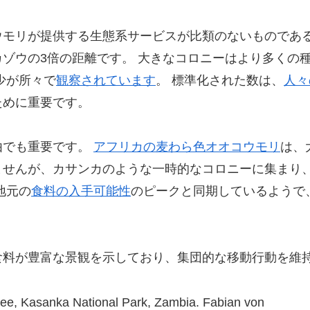
モリが提供する生態系サービスが比類のないものである
ゾウの3倍の距離です。 大きなコロニーはより多くの
少が所々で
観察されています
。 標準化された数は、
人々
ために重要です。
由でも重要です。
アフリカの麦わら色オオコウモリ
は、
ませんが、カサンカのような一時的なコロニーに集まり
地元の
食料の入手可能性
のピークと同期しているようで
。
食料が豊富な景観を示しており、集団的な移動行動を維
 tree, Kasanka National Park, Zambia. Fabian von