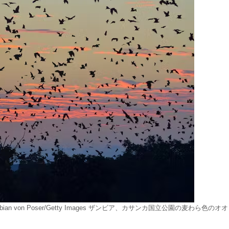
rk, Zambia. Fabian von Poser/Getty Images ザンビア、カサンカ国立公園の麦わら