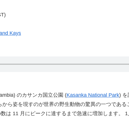
T)
and Kays
ambia) のカサンカ国立公園 (
Kasanka National Park
) 
it bat*) がねぐらから姿を現すのが世界の野生動物の驚異の一つ
の数は 11 月にピークに達するまで急速に増加します。