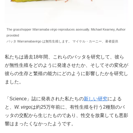
The grasshopper
Warramaba virgo
reproduces asexually. Michael Kearney, Author
provided
バッタ Warramabavirgo は無性生殖します。 マイケル・カーニー、著者提供
私たちは過去18年間、これらのバッタを研究して、彼ら
が無性生殖をどのように発達させたか、そしてその変化が
彼らの生存と繁殖の能力にどのように影響したかを研究し
ました。
「Science」誌に発表された私たちの
新しい研究
による
と、
W. virgo
は約25万年前に、有性生殖を行う2種類のバ
ッタの交配から生じたものであり、性交を放棄しても悪影
響はまったくなかったようです。