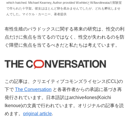
which hatched. Michael Kearney, Author provided W.whiteiとW.flavolineataの実験室
で作られた十字架。彼女はほとんど卵を産みませんでしたが、どれも孵化しませ
んでした。マイケル・カーニー、著者提供
有性生殖のパラドックスに関する将来の研究は、性交の利
点だけに焦点を当てるのではなく、性交が失われるのを防
ぐ障壁に焦点を当てるべきだと私たちは考えています。
この記事は、クリエイティブコモンズライセンス(CCL)の
下で
The Conversation
と各著作者からの承認に基づき再
発行されています。日本語訳はarchive4ones(Koichi
Ikenoue)の文責で行われています。オリジナルの記事を読
めます。
original article
.