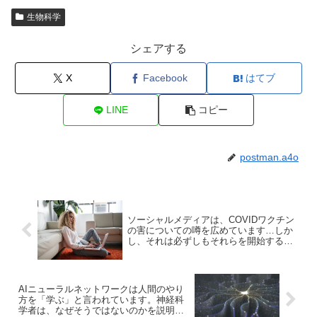
生物科学
シェアする
X
Facebook
はてブ
LINE
コピー
postman.a4o
ソーシャルメディアは、COVIDワクチン
の害についての噂を広めています…しか
し、それは必ずしもそれらを開始すると
は限りません
AIニューラルネットワークは人間のやり
方を「学ぶ」と言われています。神経科
学者は、なぜそうではないのかを説明し