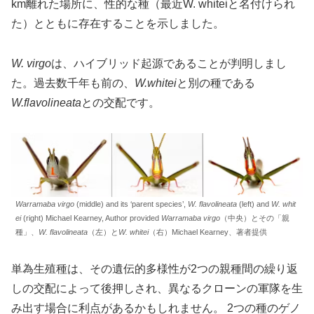
km離れた場所に、性的な種（最近W. whiteiと名付けられ
た）とともに存在することを示しました。
W. virgo
は、ハイブリッド起源であることが判明しまし
た。過去数千年も前の、
W.whitei
と別の種である
W.flavolineata
との交配です。
Warramaba virgo
(middle) and its ‘parent species’,
W. flavolineata
(left) and
W. whit
ei
(right) Michael Kearney, Author provided
Warramaba virgo
（中央）とその「親
種」、
W. flavolineata
（左）と
W. whitei
（右）Michael Kearney、著者提供
単為生殖種は、その遺伝的多様性が2つの親種間の繰り返
しの交配によって後押しされ、異なるクローンの軍隊を生
み出す場合に利点があるかもしれません。 2つの種のゲノ