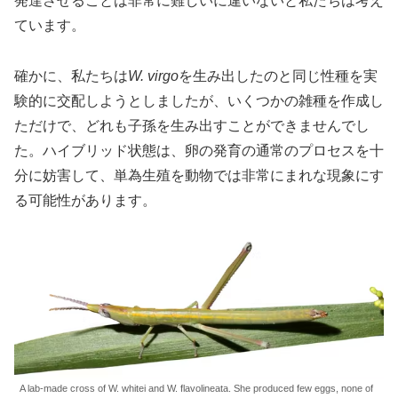
発達させることは非常に難しいに違いないと私たちは考え
ています。
確かに、私たちは
W. virgo
を生み出したのと同じ性種を実
験的に交配しようとしましたが、いくつかの雑種を作成し
ただけで、どれも子孫を生み出すことができませんでし
た。ハイブリッド状態は、卵の発育の通常のプロセスを十
分に妨害して、単為生殖を動物では非常にまれな現象にす
る可能性があります。
A lab-made cross of W. whitei and W. flavolineata. She produced few eggs, none of