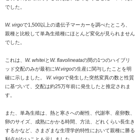
でした。
W. virgo
で1,500以上の遺伝子マーカーを調べたところ、
親種と比較して単為生殖種にほとんど変化が見られません
でした。
これは、
W. whitei
と
W. flavolineata
の間の1つのハイブリ
ッド交配のみが最初に
W.virgo
の生産に関与したことを明
確に示しました。
W. virgo
で発生した突然変異の数と性質
に基づいて、交配は約25万年前に発生したと推定されま
す。
また、単為生殖は、熱と寒さへの耐性、代謝率、産卵数、
卵のサイズ、成熟にかかる時間、方法、どれくらい長生き
するかなど、さまざまな生理学的特性において親種に勝る
利点がないことも示しました。