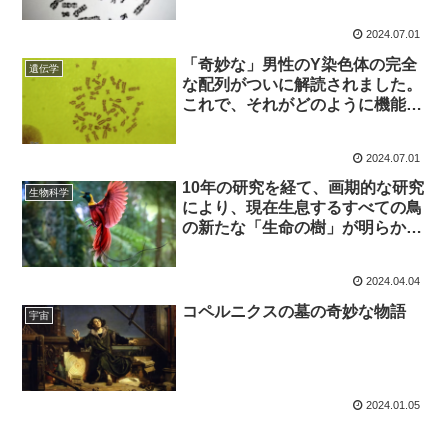
す。何が起こったのでしょうか?
2024.07.01
「奇妙な」男性のY染色体の完全
遺伝学
な配列がついに解読されました。
これで、それがどのように機能
し、どのように進化したかを理解
できるでしょうか?
2024.07.01
10年の研究を経て、画期的な研究
生物科学
により、現在生息するすべての鳥
の新たな「生命の樹」が明らかに
なった
2024.04.04
コペルニクスの墓の奇妙な物語
宇宙
2024.01.05