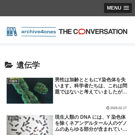
MENU
遺伝学
男性は加齢とともにY染色体を失
生物学
います。科学者たちは、これは問
題ではないと考えていましたが、
現在、その真相が明らかになりつ
つあります。
2026.02.17
現生人類の DNA には、Y 染色体
遺伝学
を除くネアンデルタール人のゲノ
ムのあらゆる部分が含まれていま