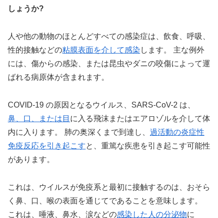
しょうか?
人や他の動物のほとんどすべての感染症は、飲食、呼吸、
性的接触などの
粘膜表面を介して感染
します。 主な例外
には、傷からの感染、または昆虫やダニの咬傷によって運
ばれる病原体が含まれます。
COVID-19 の原因となるウイルス、SARS-CoV-2 は、
鼻、口、または目
に入る飛沫またはエアロゾルを介して体
内に入ります。 肺の奥深くまで到達し、
過活動の炎症性
免疫反応を引き起こす
と、重篤な疾患を引き起こす可能性
があります。
これは、ウイルスが免疫系と最初に接触するのは、おそら
く鼻、口、喉の表面を通じてであることを意味します。
これは、唾液、鼻水、涙などの
感染した人の分泌物
に