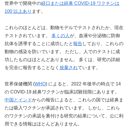
世界中で開発中の
経口または経鼻 COVID-19 ワクチンは
100 以上あり
ます。
これらのほとんどは、動物モデルでテストされたか、現在
テストされています。
多くの人
が、血液や分泌物に防御
抗体を誘導することに成功したと
報告
しており、これらの
動物の感染を防いでいます。 ただし、人でのテストに成
功したものはほとんどありません。 多くは、研究の詳細
を完全に報告することなく
放棄され
ています。
世界保健機関 (
WHO
) によると、2022 年後半の時点で 14
の COVID-19 経鼻ワクチンが臨床試験段階にあります。
中国とインド
からの報告によると、これらの国では経鼻ま
たは吸入ワクチンが承認されています。 しかし、これら
のワクチンの承認を裏付ける研究の結果について、公に利
用できる情報はほとんどありません。