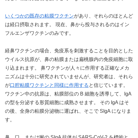
いくつかの既存の粘膜ワクチン
があり、それらのほとんど
は経口摂取されます。 現在、鼻から投与されるのはイン
フルエンザワクチンのみです。
経鼻ワクチンの場合、免疫系を刺激することを目的とした
ウイルス抗原が、鼻の粘膜または扁桃腺内の免疫細胞に取
り込まれます。 鼻ワクチンが人々に作用する正確なメカ
ニズムは十分に研究されていませんが、研究者は、それら
が
口腔粘膜ワクチンと同様に作用する
と信じています。
ワクチン中の抗原は、粘膜部位の B 細胞を誘導して、IgA
の型を分泌する形質細胞に成熟させます。 その IgA はそ
の後、全身の粘膜分泌物に運ばれ、そこで SIgA になりま
す。
鼻、口、または喉の SIgA 抗体が SARS-CoV-2 を標的と