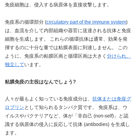
免疫細胞は、侵入する病原体を直接攻撃します。
免疫系の循環部分 (
circulatory part of the immune system
)
は、血流を介して内部組織や器官に送達される抗体と免疫
細胞を生成します。 これらの循環抗体は通常、効果を発
揮するのに十分な量では粘膜表面に到達しません。 この
ように、免疫系の粘膜区画と循環区画は大きく
分けられ、
独立して
います。
粘膜免疫の主役はなんでしょう?
人々が最もよく知っている免疫成分は、
抗体または免疫グ
ロブリン
として知られるタンパク質です。 免疫系は、ウ
イルスやバクテリアなど、体が「非自己 (non-self)」と認
識する病原体の侵入に反応して抗体 (antibodies) を生成し
ます。