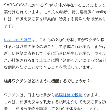
SARS-CoV-2 に対する SIgA 抗体が存在することによって
裏付けられています。 これらの場所、特に扁桃腺 (tonsils)
には、粘膜免疫応答を特異的に誘発する特殊な領域があり
ます。
いくつかの研究
は、これらの SIgA 抗体応答がワクチン接
種または以前の感染の結果として形成された場合、または
新しい感染に応答して十分に迅速に発生した場合、ウイル
スが排除されるまで上気道に閉じ込めることによって深刻
な病気を防ぐことができることを示唆しています。
経鼻ワクチンはどのように機能するでしょうか？
ワクチンは、口または鼻から
粘膜経路で投与
できます。
これは、粘膜免疫系を刺激する領域を介して免疫応答を誘
発し、粘膜分泌物を誘導して SIgA 抗体を産生します。