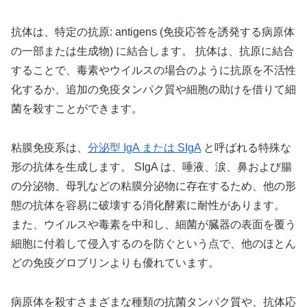
抗体は、特定の抗原: antigens (免疫応答を誘発する病原体
の一部または生成物) に結合します。 抗体は、抗原に結合
することで、毒素やウイルスの場合のように抗原を不活性
化するか、追加の免疫タンパク質や細胞の助けを借りて細
菌を殺すことができます。
粘膜免疫系は、
分泌型 IgA または SIgA
と呼ばれる特殊な
形の抗体を生成します。 SIgA は、唾液、涙、鼻および腸
の分泌物、母乳などの粘膜分泌物に存在するため、他の形
態の抗体を容易に破壊する消化酵素に耐性があります。
また、ウイルスや毒素を中和し、細菌が臓器の表面を覆う
細胞に付着して侵入するのを防ぐという点で、他のほとん
どの免疫グロブリンよりも優れています。
病原体を殺すさまざまな種類の抗菌タンパク質や、抗体応