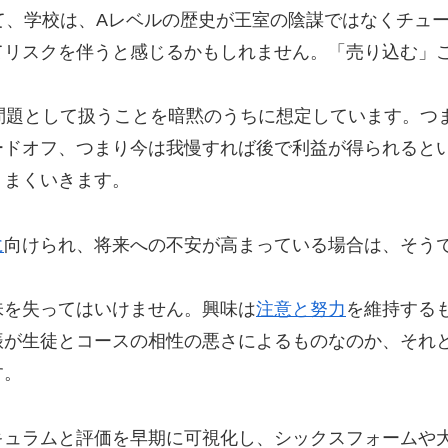
て、学校は、Aレベルの歴史が王室の陰謀ではなくチュ
てリスクを伴うと感じるかもしれません。「売り込む」
問題として扱うことを暗黙のうちに想定しています。つ
ードオフ、つまり今は我慢すれば後で利益が得られると
うまくいきます。
に
向けられ、将来への不安が高まっている場合は、そう
味を失ってはいけません。興味は
注意と努力
を維持する
振が生徒とコースの相性の悪さによるものなのか、それ
す。
キュラムと評価を早期に可視化し、シックスフォームや