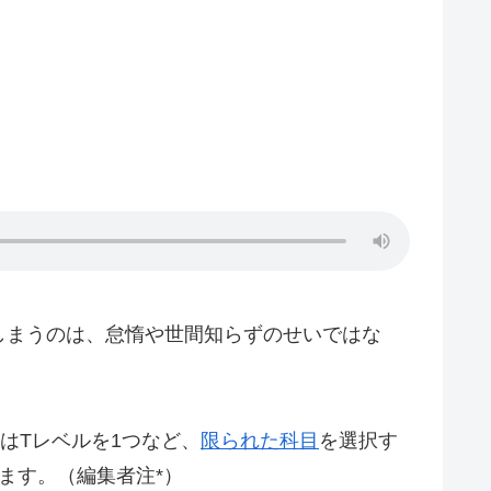
しまうのは、怠惰や世間知らずのせいではな
いはTレベルを1つなど、
限られた科目
を選択す
ます。（編集者注*）