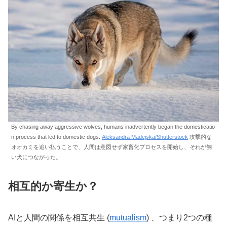
By chasing away aggressive wolves, humans inadvertently began the domesticatio
n process that led to domestic dogs.
Aleksandra Madejska/Shutterstock
攻撃的な
オオカミを追い払うことで、人間は意図せず家畜化プロセスを開始し、それが飼
い犬につながった。
相互的か寄生か？
AIと人間の関係を相互共生 (
mutualism
) 、つまり2つの種