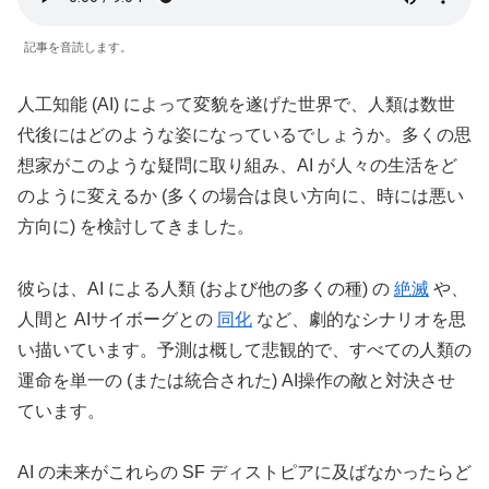
記事を音読します。
人工知能 (AI) によって変貌を遂げた世界で、人類は数世
代後にはどのような姿になっているでしょうか。多くの思
想家がこのような疑問に取り組み、AI が人々の生活をど
のように変えるか (多くの場合は良い方向に、時には悪い
方向に) を検討してきました。
彼らは、AI による人類 (および他の多くの種) の
絶滅
や、
人間と AIサイボーグとの
同化
など、劇的なシナリオを思
い描いています。予測は概して悲観的で、すべての人類の
運命を単一の (または統合された) AI操作の敵と対決させ
ています。
AI の未来がこれらの SF ディストピアに及ばなかったらど