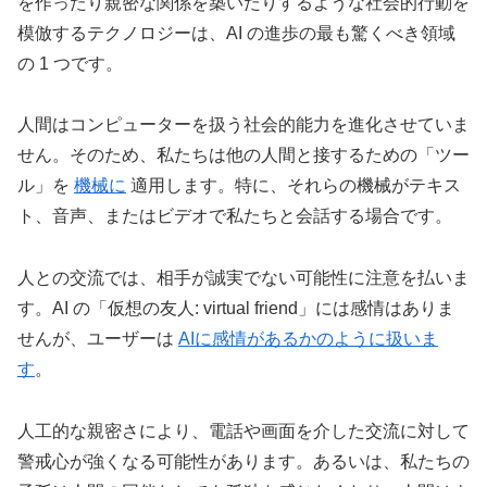
を作ったり親密な関係を築いたりするような社会的行動を
模倣するテクノロジーは、AI の進歩の最も驚くべき領域
の 1 つです。
人間はコンピューターを扱う社会的能力を進化させていま
せん。そのため、私たちは他の人間と接するための「ツー
ル」を
機械に
適用します。特に、それらの機械がテキス
ト、音声、またはビデオで私たちと会話する場合です。
人との交流では、相手が誠実でない可能性に注意を払いま
す。AI の「仮想の友人: virtual friend」には感情はありま
せんが、ユーザーは
AIに感情があるかのように扱いま
す
。
人工的な親密さにより、電話や画面を介した交流に対して
警戒心が強くなる可能性があります。あるいは、私たちの