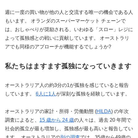
週に一度の買い物が他の人と交流する唯一の機会である人
もいます。 オランダのスーパーマーケット チェーンで
は、おしゃべりが奨励される、いわゆる「スロー」レジに
よって孤独感との戦いに貢献しています。 オーストラリ
アでも同様のアプローチが機能するでしょうか?
私たちはますます孤独になっていきます
オーストラリア人の約3分の1が孤独を感じていると報告
しています。
6人に1人
が深刻な孤独を経験しています。
オーストラリアの家計・所得・労働動態 (
HILDA
) の年次
調査によると、
15 歳から 24 歳
の人々は、過去 20 年間で
社会的孤立が最も増加し、孤独感が最も高いと報告してい
ます。 オーストラリアの
別の調査
では、35歳から49歳の