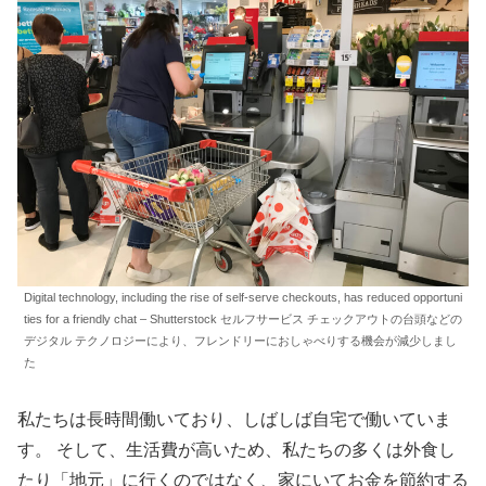
Digital technology, including the rise of self-serve checkouts, has reduced opportuni
ties for a friendly chat – Shutterstock セルフサービス チェックアウトの台頭などの
デジタル テクノロジーにより、フレンドリーにおしゃべりする機会が減少しまし
た
私たちは長時間働いており、しばしば自宅で働いていま
す。 そして、生活費が高いため、私たちの多くは外食し
たり「地元」に行くのではなく、家にいてお金を節約する