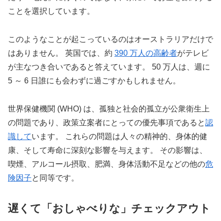
ことを選択しています。
このようなことが起こっているのはオーストラリアだけで
はありません。 英国では、約
390 万人の高齢者
がテレビ
が主なつき合いであると答えています。 50 万人は、週に
5 ～ 6 日誰にも会わずに過ごすかもしれません。
世界保健機関 (WHO) は、孤独と社会的孤立が公衆衛生上
の問題であり、政策立案者にとっての優先事項であると
認
識して
います。 これらの問題は人々の精神的、身体的健
康、そして寿命に深刻な影響を与えます。 その影響は、
喫煙、アルコール摂取、肥満、身体活動不足などの他の
危
険因子
と同等です。
遅くて「おしゃべりな」チェックアウト